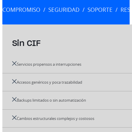
COMPROMISO
SEGURIDAD
SOPORTE
RES
/
/
/
Sin CIF
Servicios propensos a interrupciones
Accesos genéricos y poca trazabilidad
Backups limitados o sin automatización
Cambios estructurales complejos y costosos